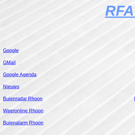
RF
Google
GMail
Google Agenda
Nieuws
Buienradar Rhoon
Weeronline Rhoon
Buienalarm Rhoon